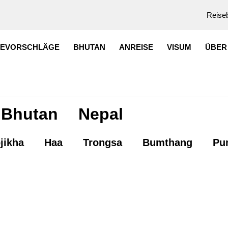
Reiseb
SEVORSCHLÄGE
BHUTAN
ANREISE
VISUM
ÜBER
Bhutan
Nepal
jikha
Haa
Trongsa
Bumthang
Pu