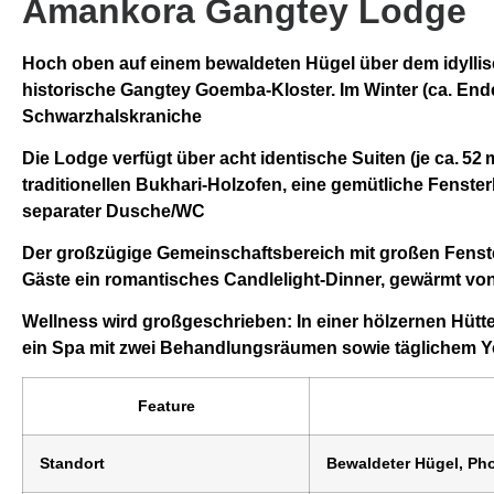
Amankora Gangtey Lodge
Hoch oben auf einem bewaldeten Hügel über dem idylli
historische
Gangtey Goemba
‑Kloster. Im Winter (ca. En
Schwarzhalskraniche
Die Lodge verfügt über
acht identische Suiten (je ca. 52 
traditionellen Bukhari-Holzofen
, eine gemütliche Fenst
separater Dusche/WC
Der großzügige Gemeinschaftsbereich mit großen Fenstern 
Gäste ein romantisches Candlelight-Dinner, gewärmt vo
Wellness wird großgeschrieben: In einer
hölzernen Hütt
ein Spa mit
zwei Behandlungsräumen
sowie täglichem
Y
Feature
Standort
Bewaldeter Hügel, Pho