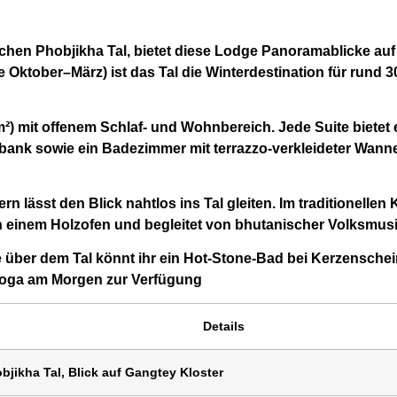
schen
Phobjikha Tal
, bietet diese Lodge Panorama­blicke a
de Oktober–März) ist das Tal die Winterdestination für rund
3
m²)
mit offenem Schlaf- und Wohnbereich. Jede Suite bietet 
erbank sowie ein Badezimmer mit
terrazzo-verkleideter Wann
lässt den Blick nahtlos ins Tal gleiten. Im traditionellen
n einem Holzofen und begleitet von bhutanischer Volksmusi
e über dem Tal
könnt ihr ein
Hot‑Stone‑Bad bei Kerzenschei
oga am Morgen
zur Verfügung
Details
bjikha Tal, Blick auf Gangtey Kloster