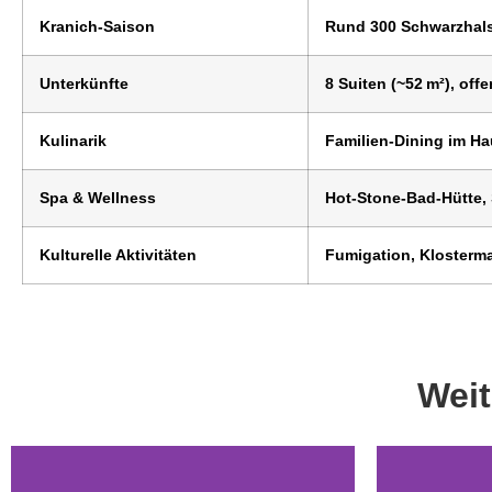
Kranich‑Saison
Rund 300 Schwarzhals
Unterkünfte
8 Suiten (~52 m²), of
Kulinarik
Familien-Dining im H
Spa & Wellness
Hot‑Stone-Bad-Hütte,
Kulturelle Aktivitäten
Fumigation, Klosterm
Weit