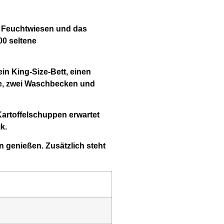
uf Feuchtwiesen und das
00 seltene
ein
King-Size-Bett
, einen
e
, zwei Waschbecken und
Kartoffelschuppen
erwartet
k.
n
genießen. Zusätzlich steht