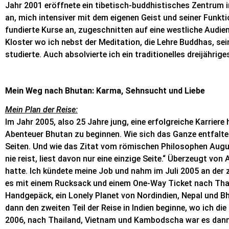
Jahr 2001 eröffnete ein tibetisch-buddhistisches Zentrum i
an, mich intensiver mit dem eigenen Geist und seiner Funk
fundierte Kurse an, zugeschnitten auf eine westliche Audienz
Kloster wo ich nebst der Meditation, die Lehre Buddhas, se
studierte. Auch absolvierte ich ein traditionelles dreijähri
Mein Weg nach Bhutan: Karma, Sehnsucht und Liebe
Mein Plan der Reise:
Im Jahr 2005, also 25 Jahre jung, eine erfolgreiche Karriere
Abenteuer Bhutan zu beginnen. Wie sich das Ganze entfalten
Seiten. Und wie das Zitat vom römischen Philosophen August
nie reist, liest davon nur eine einzige Seite.“ Überzeugt v
hatte. Ich kündete meine Job und nahm im Juli 2005 an der
es mit einem Rucksack und einem One-Way Ticket nach Thail
Handgepäck, ein Lonely Planet von Nordindien, Nepal und Bhu
dann den zweiten Teil der Reise in Indien beginne, wo ich d
2006, nach Thailand, Vietnam und Kambodscha war es dann s