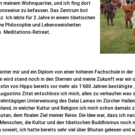
n meinem Wohnquartier, und ich fing dort
tionsweise zu befassen. Das Zentrum bot
. Ich lebte für 2 Jahre in einem tibetischen
ine Philosophie und Lebensweisheiten
ges Meditations-Retreat.
 hinter mir und ein Diplom von einer höheren Fachschule in der
 wird stand noch in den Sternen und meine Zukunft war ein o
in von Hippo bereits vor mehr als 1’600 Jahren bestätigte: „
on Augustins Zitat entschloss ich mich, alles zu verkaufen wa
 zehntägigen Unterweisung des Dalai Lamas im Zürcher Hallen
and, in welcher Kultur und Religion ich mich schon damals z
tan, dem finalen Ziel meiner Reise. Die Idee war, dass ich n
ie Menschen, die Kultur und den tibetischen Buddhismus noch 
oweit, ich hatte bereits sehr viel über Bhutan gelesen und 