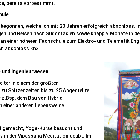
e, bereits vorbestimmt.
hule
ur begonnen, welche ich mit 20 Jahren erfolgreich abschloss. 
dungen und Reisen nach Südostasien sowie knapp 9 Monate in 
g an einer höheren Fachschule zum Elektro- und Telematik Engi
ch abschloss.<h3
he und Ingenieurwesen
iter in einem der größten
zu Spitzenzeiten bis zu 25 Angestellte.
 z.Bsp. dem Bau von Hybrid-
h einer anderen Lebensweise.
Chi gemacht, Yoga-Kurse besucht und
iv in der Vipassana Meditation geübt. Im