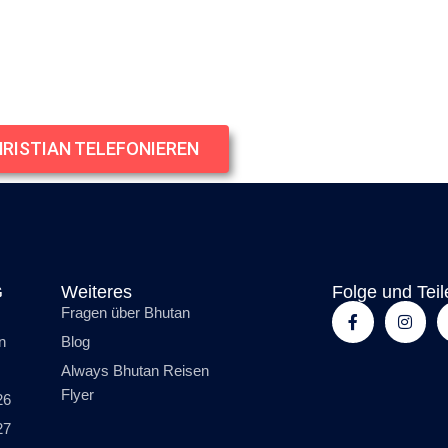
HRISTIAN TELEFONIEREN
G
Weiteres
Folge und Teil
Fragen über Bhutan
n
Blog
Always Bhutan Reisen
Flyer
26
27