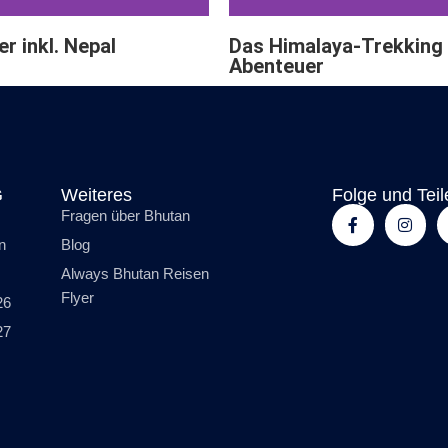
er inkl. Nepal
Das Himalaya-Trekking
Abenteuer
G
Weiteres
Folge und Teil
Fragen über Bhutan
n
Blog
Always Bhutan Reisen
Flyer
26
27