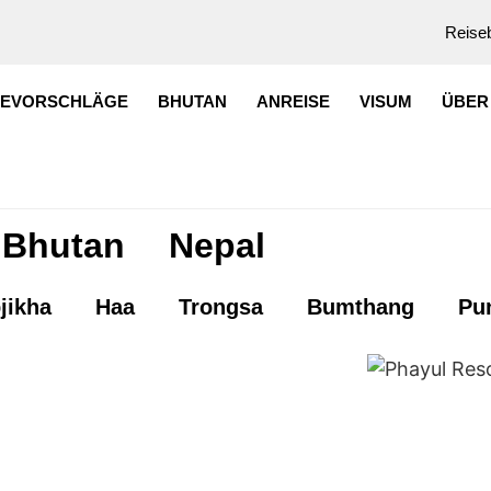
Reiseb
SEVORSCHLÄGE
BHUTAN
ANREISE
VISUM
ÜBER
Bhutan
Nepal
jikha
Haa
Trongsa
Bumthang
Pu