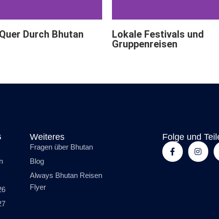
 Quer Durch Bhutan
Lokale Festivals und
Gruppenreisen
G
Weiteres
Folge und Teil
Fragen über Bhutan
n
Blog
Always Bhutan Reisen
Flyer
26
27