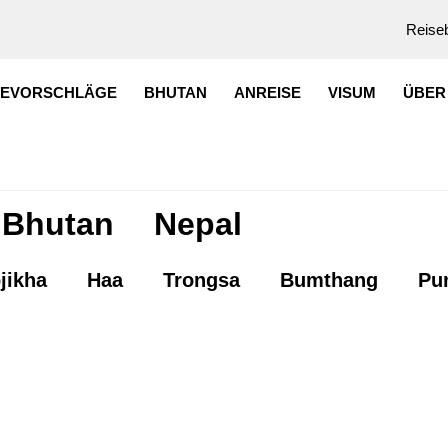
Reiseb
SEVORSCHLÄGE
BHUTAN
ANREISE
VISUM
ÜBER
Bhutan
Nepal
jikha
Haa
Trongsa
Bumthang
Pu