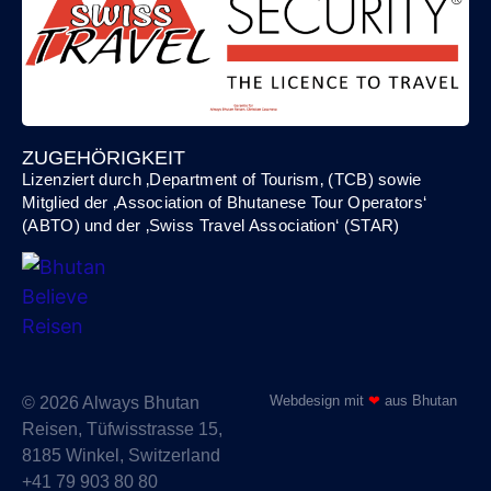
ZUGEHÖRIGKEIT
Lizenziert durch ‚
Department of Tourism
‚ (TCB) sowie
Mitglied der
‚Association of Bhutanese Tour Operators‘
(ABTO)
und
der
‚
Swiss Travel Association‘ (STAR)
Webdesign mit
❤
aus Bhutan
© 2026 Always Bhutan
Reisen, Tüfwisstrasse 15,
8185 Winkel, Switzerland
+41 79 903 80 80